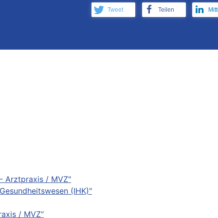
Tweet
Teilen
Mit
- Arztpraxis / MVZ"
 Gesundheitswesen (IHK)"
raxis / MVZ“