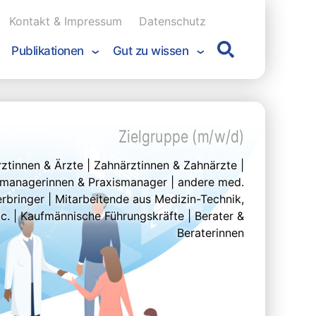
Kontakt & Impressum
Datenschutz
Publikationen
Gut zu wissen
Zielgruppe (m/w/d)
rztinnen & Ärzte | Zahnärztinnen & Zahnärzte |
smanagerinnen & Praxismanager | andere med.
rbringer | Mitarbeitende aus Medizin-Technik,
c. | Kaufmännische Führungskräfte | Berater &
Beraterinnen